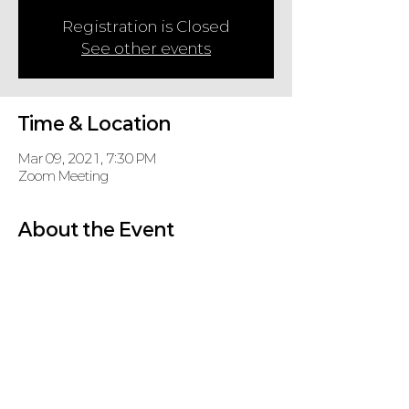
Registration is Closed
See other events
Time & Location
Mar 09, 2021, 7:30 PM
Zoom Meeting
About the Event
코로나 바이러스로 인해 당분간 온라인으로 기도회
를 진행합니다.
Zoom Meeting
 (password: KD, if required)
https://us02web.zoom.us/j/88056508686
Share This Event