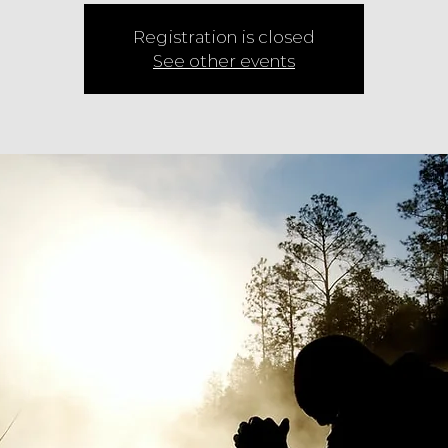
Registration is closed
See other events