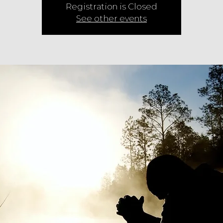
Registration is Closed
See other events