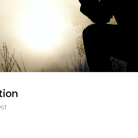
tion
PST