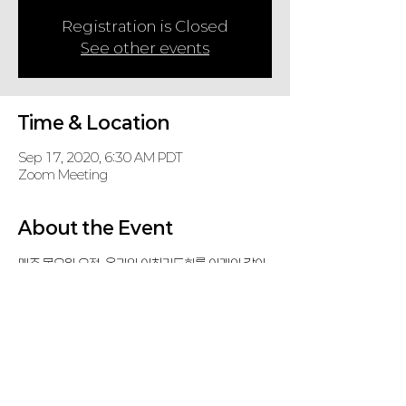
Registration is Closed
See other events
Time & Location
Sep 17, 2020, 6:30 AM PDT
Zoom Meeting
About the Event
매주 목요일 오전, 온라인 아침기도회를 아래와 같이 
갖습니다.
참석하셔서 중보기도에 동참하시기 바랍니다.
Zoom Meeting
 (password: KD, if required)
https://us02web.zoom.us/j/86472116310
Share This Event