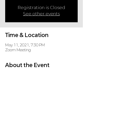
Registration is Closed
See other events
Time & Location
May 11, 2021, 7:30 PM
Zoom Meeting
About the Event
코로나 바이러스로 인해 당분간 온라인으로 기도회
를 진행합니다.
Zoom Meeting
 (password: KD, if required)
https://us02web.zoom.us/j/88056508686
Share This Event