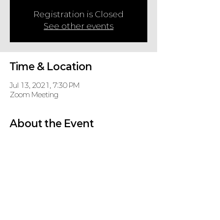
Registration is Closed
See other events
Time & Location
Jul 13, 2021, 7:30 PM
Zoom Meeting
About the Event
코로나 바이러스로 인해 당분간 온라인으로 기도회
를 진행합니다.
Zoom Meeting
 (password: KD, if required)
https://us02web.zoom.us/j/88056508686
Share This Event