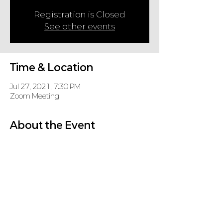
Registration is Closed
See other events
Time & Location
Jul 27, 2021, 7:30 PM
Zoom Meeting
About the Event
코로나 바이러스로 인해 당분간 온라인으로 기도회
를 진행합니다.
Zoom Meeting
 (password: KD, if required)
https://us02web.zoom.us/j/88056508686
Share This Event