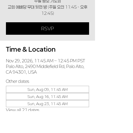
주일 중보 기도회
교회 예배당 무대 뒷편 방 (주일 오전 11:45 - 오후
12:45)
RSVP
Time & Location
Nov 29, 2026, 11:45 AM – 12:45 PM PST
Palo Alto, 2490 Middlefield Rd, Palo Alto,
CA 94301, USA
Other dates
Sun, Aug 09, 11:45 AM
Sun, Aug 16, 11:45 AM
Sun, Aug 23, 11:45 AM
View all 21 dates
RSVP