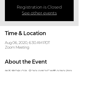
Registration is Closed
See other events
Time & Location
Aug 06, 2020, 6:30 AM PDT
Zoom Meeting
About the Event
매주 목요일 오전, 온라인 아침기도회를 아래와 같이 
갖습니다.
참석하셔서 중보기도에 동참하시기 바랍니다.
Zoom Meeting
 (password: KD, if required)
https://us02web.zoom.us/j/86472116310
Share This Event