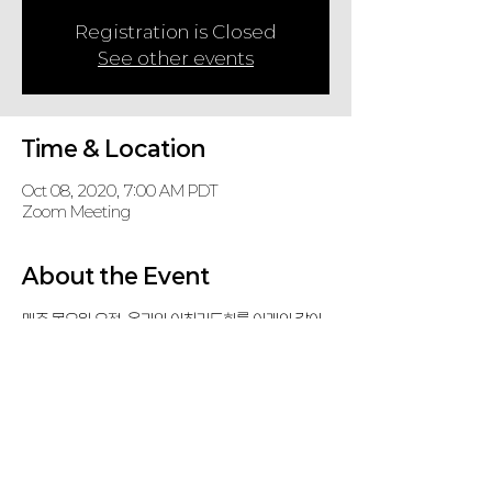
Registration is Closed
See other events
Time & Location
Oct 08, 2020, 7:00 AM PDT
Zoom Meeting
About the Event
매주 목요일 오전, 온라인 아침기도회를 아래와 같이 
갖습니다.
참석하셔서 중보기도에 동참하시기 바랍니다.
Zoom Meeting
 (password: KD, if required)
https://us02web.zoom.us/j/86472116310
Share This Event