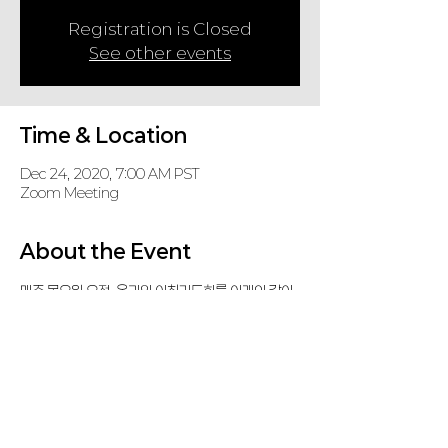
Registration is Closed
See other events
Time & Location
Dec 24, 2020, 7:00 AM PST
Zoom Meeting
About the Event
매주 목요일 오전, 온라인 아침기도회를 아래와 같이 
갖습니다.
참석하셔서 중보기도에 동참하시기 바랍니다.
Zoom Meeting
 (password: KD, if required)
https://us02web.zoom.us/j/86472116310
Share This Event