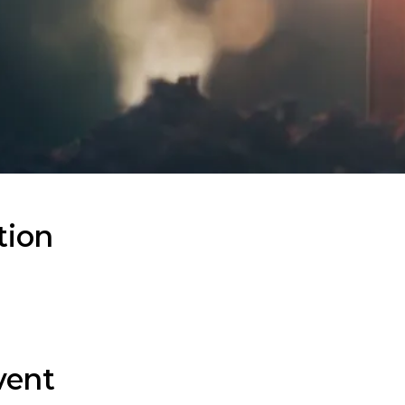
tion
vent